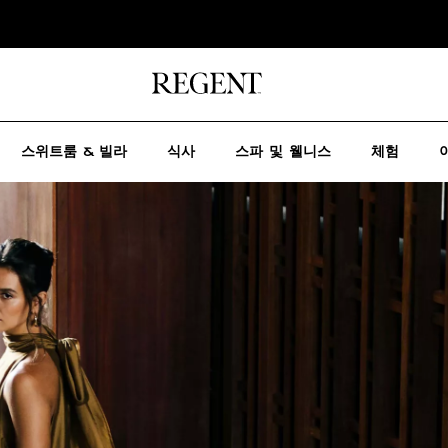
스위트룸 & 빌라
식사
스파 및 웰니스
체험