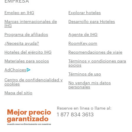
EMPRESA
Empleo en IHG
Explorar hoteles
Marcas internacionales de
Desarrollo para Hoteles
IHG
Ventaja de reservar con nosotros
Programa de afiliados
Agente de IHG
Mejor Precio Garantizado
¿Necesita ayuda?
RoomKey.com
Le prometemos el precio más bajo
Hoteles del ejército IHG
Recomendaciones de viaje
disponible en línea. De lo contrario, lo
Materiales para socios
Términos y condiciones para
igualaremos y le daremos el quíntuple de
socios
AdChoices
puntos IHG® One Rewards que
Términos de uso
corresponda, hasta un máximo de
Centro de confidencialidad y
No vendan mis datos
cookies
40 000 puntos.
personales
Mapa del sitio
Garantía de reserva en línea
Su habitación está garantizada.
Reserve en línea o llame al:
1 877 834 3613
Sin comisiones por reserva!
No cobramos ninguna comisión de reserva
por hacer las reservas directamente con