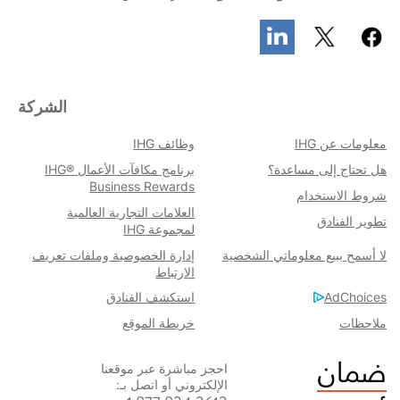
الشركة
معلومات عن IHG
وظائف IHG
هل تحتاج إلى مساعدة؟
برنامج مكافآت الأعمال IHG®
Business Rewards
شروط الاستخدام​
العلامات التجارية العالمية
تطوير الفنادق
لمجموعة IHG
لا أسمح ببيع معلوماتي الشخصية
إدارة الخصوصية وملفات تعريف
الارتباط
AdChoices
استكشف الفنادق
خريطة الموقع
ملاحظات
احجز مباشرة عبر موقعنا
الإلكتروني أو اتصل بـ: