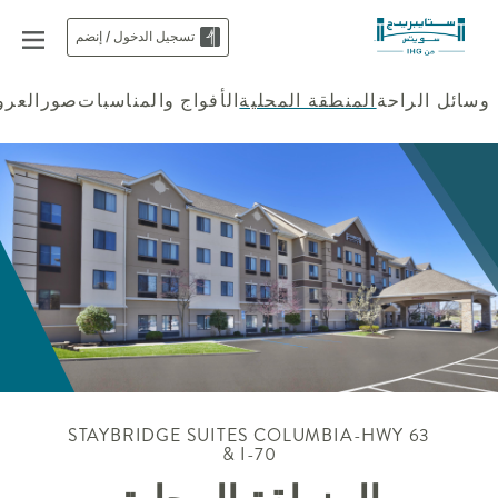
تسجيل الدخول / إنضم
وسائل الراحة
المنطقة المحلية
الأفواج والمناسبات
صور
العر
STAYBRIDGE SUITES
COLUMBIA-HWY 63
& I-70