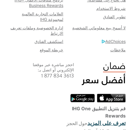
Business Rewards
شروط الاستخدام​
العلامات التجارية العالمية
تطوير الفنادق
لمجموعة IHG
لا أسمح ببيع معلوماتي الشخصية
إدارة الخصوصية وملفات تعريف
الارتباط
AdChoices
استكشف الفنادق
خريطة الموقع
ملاحظات
احجز مباشرة عبر موقعنا
الإلكتروني أو اتصل بـ:
1 877 834 3613
قم بتنزيل التطبيق IHG One
Rewards
تعرف على المزيد
حول الحجز