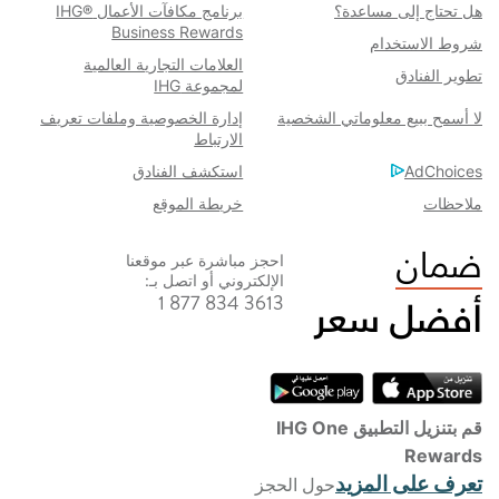
هل تحتاج إلى مساعدة؟
برنامج مكافآت الأعمال IHG®
Business Rewards
شروط الاستخدام​
العلامات التجارية العالمية
تطوير الفنادق
لمجموعة IHG
لا أسمح ببيع معلوماتي الشخصية
إدارة الخصوصية وملفات تعريف
الارتباط
AdChoices
استكشف الفنادق
خريطة الموقع
ملاحظات
احجز مباشرة عبر موقعنا
الإلكتروني أو اتصل بـ:
1 877 834 3613
قم بتنزيل التطبيق IHG One
Rewards
تعرف على المزيد
حول الحجز