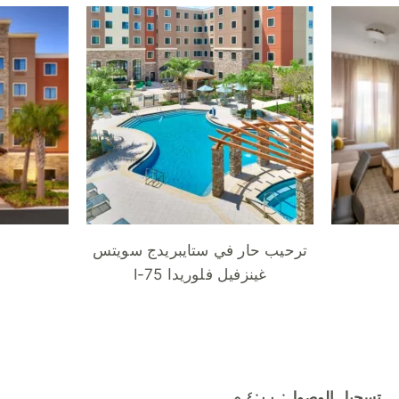
ترحيب حار في ستايبريدج سويتس
غينزفيل فلوريدا I-75
: ٤:٠٠ م
تسجيل الوصول