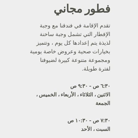
فطور مجاني
تقدم الإقامة في فندقنا مع وجبة
الإفطار التي تشمل وجبة ساخنة
لذيذة يتم إعدادها كل يوم ، وتتميز
بخيارات صحية وعروض خاصة يومية
ومجموعة متنوعة كبيرة لضيوفنا
لفترة طويلة.
٦:٣٠ ص - ٩:٣٠ ص
الاثنين ، الثلاثاء ، الأربعاء ، الخميس ،
الجمعة
٧:٣٠ ص - ١٠:٣٠ ص
السبت ، الأحد