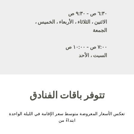
٦:٣٠ ص - ٩:٣٠ ص
الاثنين ، الثلاثاء ، الأربعاء ، الخميس ،
الجمعة
٧:٠٠ ص - ١٠:٠٠ ص
السبت ، الأحد
تتوفر باقات الفنادق
تعكس الأسعار المعروضة متوسط سعر الإقامة في الليلة الواحدة
ابتداءً من