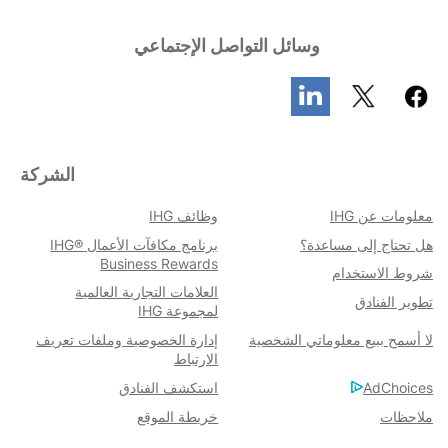
وسائل التواصل الإجتماعي
الشركة
معلومات عن IHG
وظائف IHG
هل تحتاج إلى مساعدة؟
برنامج مكافآت الأعمال IHG®
Business Rewards
شروط الاستخدام​
العلامات التجارية العالمية
تطوير الفنادق
لمجموعة IHG
لا أسمح ببيع معلوماتي الشخصية
إدارة الخصوصية وملفات تعريف
الارتباط
AdChoices
استكشف الفنادق
خريطة الموقع
ملاحظات