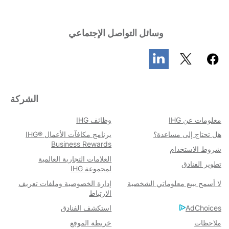
وسائل التواصل الإجتماعي
الشركة
معلومات عن IHG
وظائف IHG
هل تحتاج إلى مساعدة؟
برنامج مكافآت الأعمال IHG®
Business Rewards
شروط الاستخدام​
العلامات التجارية العالمية
تطوير الفنادق
لمجموعة IHG
لا أسمح ببيع معلوماتي الشخصية
إدارة الخصوصية وملفات تعريف
الارتباط
AdChoices
استكشف الفنادق
خريطة الموقع
ملاحظات