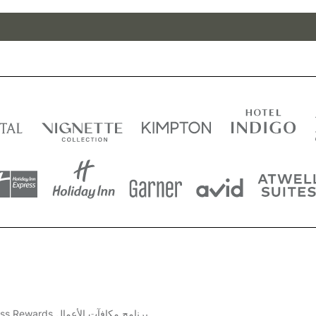
برنامج مكافآت الأعمال IHG® Business Rewards