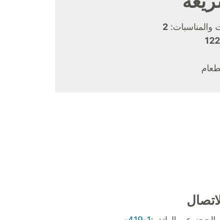
ريعة
 والمناسبات:
2
122
طعام
اتصال
الحجز عبر الهاتف:
1-419-