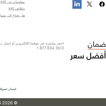
معلومات عن IHG
وظائف IHG
هل تحتاج إلى مسا
احجز مباشرة عبر موقعنا الإلكتروني أو اتصل بـ:
1 877 834 3613
لضمان حصولك ع
© 2026 IHG. جميع الحقوق محفوظة. معظم الفنادق ذات ملكية وتشغيل مستقل.