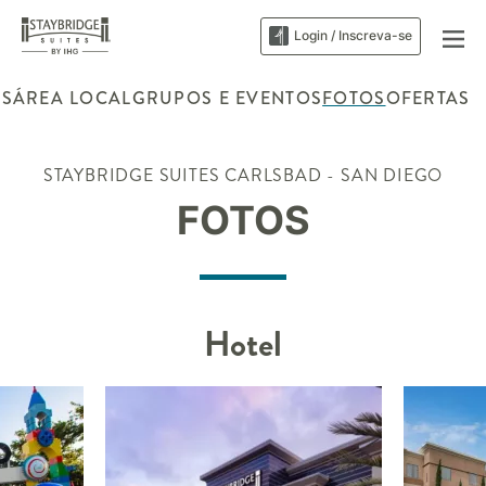
Login / Inscreva-se
ES
ÁREA LOCAL
GRUPOS E EVENTOS
FOTOS
OFERTAS
STAYBRIDGE SUITES
CARLSBAD - SAN DIEGO
FOTOS
Hotel