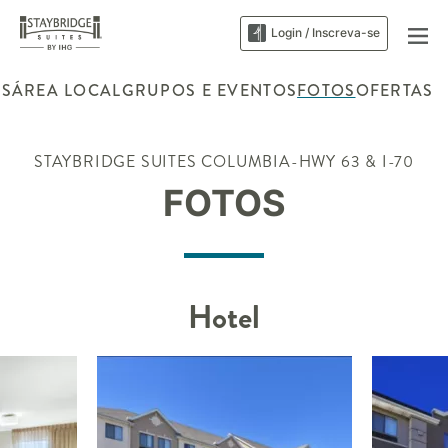
Login / Inscreva-se
ES
ÁREA LOCAL
GRUPOS E EVENTOS
FOTOS
OFERTAS
STAYBRIDGE SUITES
COLUMBIA-HWY 63 & I-70
FOTOS
Hotel