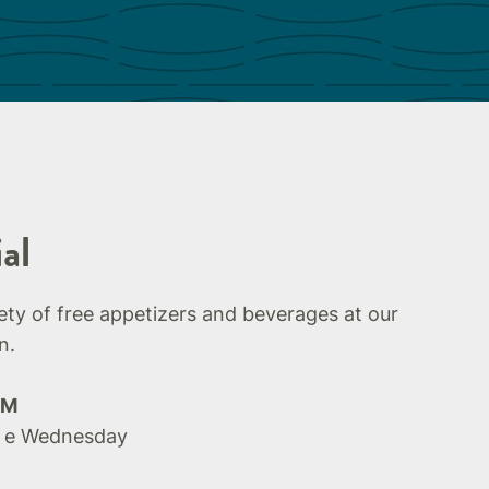
al
iety of free appetizers and beverages at our
n.
PM
 e Wednesday