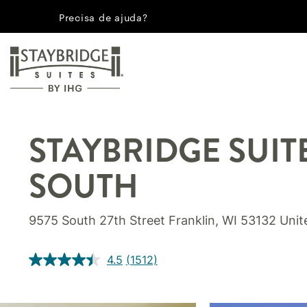
Precisa de ajuda?
STAYBRIDGE SUIT
SOUTH
9575 South 27th Street
Franklin
,
WI
53132
Unit
4.5
(1512)