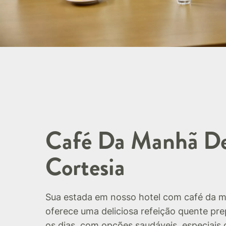
Café Da Manhã D
Cortesia
Sua estada em nosso hotel com café da m
oferece uma deliciosa refeição quente pr
os dias, com opções saudáveis, especiais 