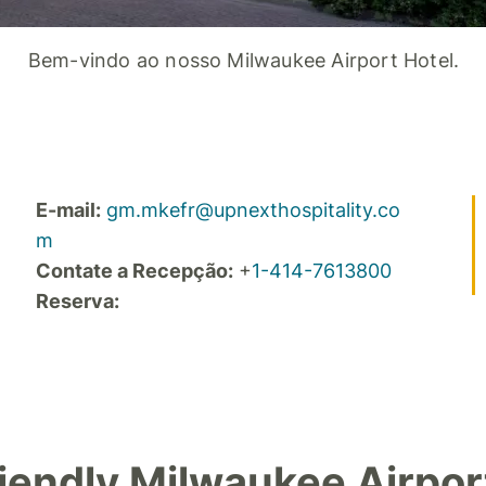
Bem-vindo ao nosso Milwaukee Airport Hotel.
E-mail:
gm.mkefr@upnexthospitality.co
m
Contate a Recepção:
+
1-414-7613800
Reserva:
iendly Milwaukee Airpor