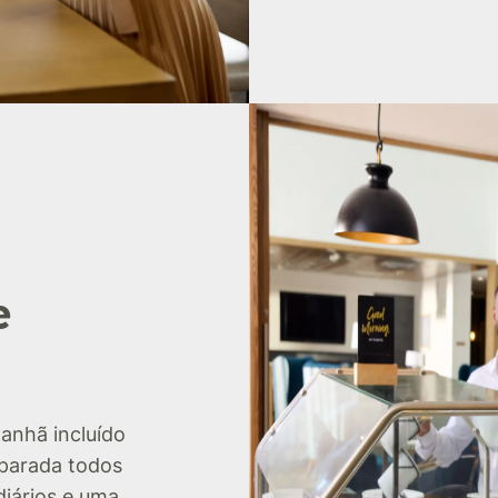
e
anhã incluído
eparada todos
diários e uma