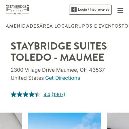
Login / Inscreva-se
AMENIDADES
ÁREA LOCAL
GRUPOS E EVENTOS
FO
STAYBRIDGE SUITES
TOLEDO - MAUMEE
2300 Village Drive
Maumee
,
OH
43537
United States
Get Directions
4.4
(1907)