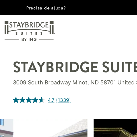
Precisa de ajuda?
STAYBRIDGE SUIT
3009 South Broadway
Minot
,
ND
58701
United 
4.7
(1339)