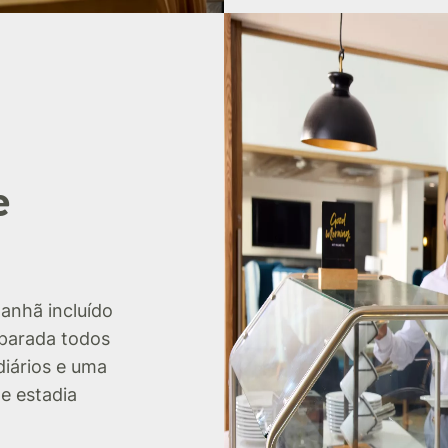
e
anhã incluído
eparada todos
diários e uma
e estadia