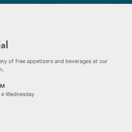
al
iety of free appetizers and beverages at our
n.
PM
 e Wednesday