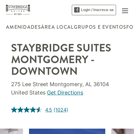
Login / Inscreva-se
AMENIDADES
ÁREA LOCAL
GRUPOS E EVENTOS
FO
STAYBRIDGE SUITES
MONTGOMERY -
DOWNTOWN
275 Lee Street
Montgomery
,
AL
36104
United States
Get Directions
4.5
(1024)