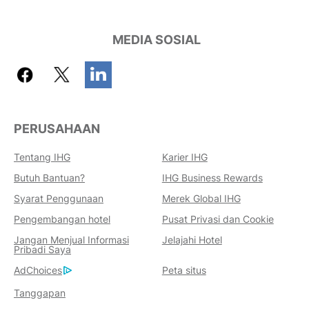
MEDIA SOSIAL
PERUSAHAAN
Tentang IHG
Karier IHG
Butuh Bantuan?
IHG Business Rewards
Keuntungan Memesan Dengan
Syarat Penggunaan
Merek Global IHG
Kami
Pengembangan hotel
Pusat Privasi dan Cookie
Jaminan Harga Terbaik
Jangan Menjual Informasi
Jelajahi Hotel
Kami menjanjikan Anda harga terendah
Pribadi Saya
yang tersedia secara online, atau kami
AdChoices
Peta situs
akan menyamainya dan memberi Anda
Tanggapan
lima kali lipat poin IHG® One Rewards,