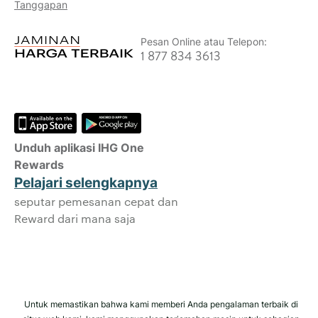
Tanggapan
hingga maksimum 40.000 poin.
Jaminan Reservasi Online
Pesan Online atau Telepon:
Kamar Anda dijamin.
1 877 834 3613
Tidak Ada Biaya Pemesanan!
Kami tidak mengenakan biaya pemesanan
apa pun untuk melakukan reservasi
langsung dengan kami.
Unduh aplikasi IHG One
Privasi Data dan Keamanan Situs
Rewards
IHG memperlakukan privasi Anda secara
Pelajari selengkapnya
serius dan berusaha melindungi Anda.
seputar pemesanan cepat dan
Semua informasi pribadi yang Anda
Reward dari mana saja
berikan dienkripsi dan aman.
Untuk memastikan bahwa kami memberi Anda pengalaman terbaik di