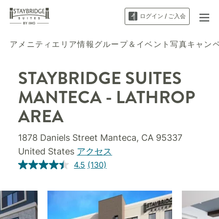
ログイン / ご入会
アメニティ
エリア情報
グループ＆イベント
写真
キャン
STAYBRIDGE SUITES
MANTECA - LATHROP
AREA
1878 Daniels Street
Manteca
,
CA
95337
United States
アクセス
4.5
(130)