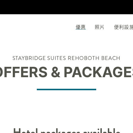
優惠
照片
便利設
STAYBRIDGE SUITES
REHOBOTH BEACH
OFFERS & PACKAGE
Hotel packages available