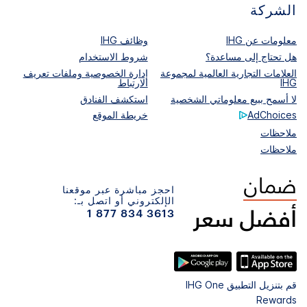
الشركة
معلومات عن IHG
وظائف IHG
هل تحتاج إلى مساعدة؟
شروط الاستخدام
العلامات التجارية العالمية لمجموعة
إدارة الخصوصية وملفات تعريف
IHG
الارتباط
لا أسمح ببيع معلوماتي الشخصية
استكشف الفنادق
AdChoices
خريطة الموقع
ملاحظات
ملاحظات
احجز مباشرة عبر موقعنا
الإلكتروني أو اتصل بـ:
1 877 834 3613
قم بتنزيل التطبيق IHG One
Rewards