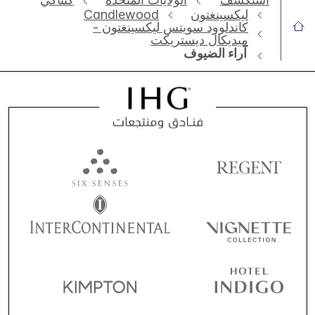
ليكسينغتون
Candlewood
كاندلوود سويتس ليكسينغتون -
ميديكال ديستريكت
آراء الضيوف