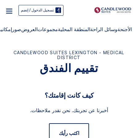
تسجيل الدخول / إنضم
الأجنحة
وسائل الراحة
المنطقة المحلية
‫‫مجموعات‬‬
العروض
صور
إمكاني
CANDLEWOOD SUITES
LEXINGTON - MEDICAL
DISTRICT
تقييم الفندق
كيف كانت إقامتك؟
أخبرنا عن تجربتك. نحن نقدر ملاحظات.
اكتب رأيك