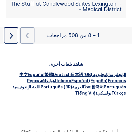
شاهد بلغات أخرى
الإنجليزية
الإنجليزية (GB)
日本語
Deutsch
繁體
Español
中文
Français
Español (España)
Italiano
هولندا
Русский
Português
한국어
ไทย
العربية
Português (BR)
اللغة الإندونيسية
Türkçe
بولسكي
Tiếng Việt
استكشف
الولايات المتحدة
كنتاكي