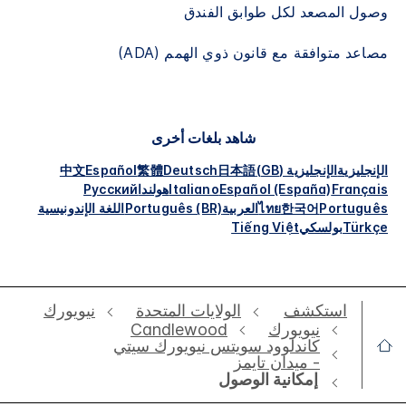
وصول المصعد لكل طوابق الفندق
مصاعد متوافقة مع قانون ذوي الهمم (ADA)
شاهد بلغات أخرى
الإنجليزية
الإنجليزية (GB)
日本語
Deutsch
繁體
Español
中文
Français
Español (España)
Italiano
هولندا
Русский
Português
한국어
ไทย
العربية
Português (BR)
اللغة الإندونيسية
Türkçe
بولسكي
Tiếng Việt
استكشف
الولايات المتحدة
نيويورك
نيويورك
Candlewood
كاندلوود سويتس نيويورك سيتي
- ميدان تايمز
إمكانية الوصول