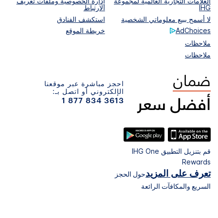
العلامات التجارية العالمية لمجموعة
إدارة الخصوصية وملفات تعريف
IHG
الارتباط
لا أسمح ببيع معلوماتي الشخصية
استكشف الفنادق
AdChoices
خريطة الموقع
ملاحظات
ملاحظات
احجز مباشرة عبر موقعنا
الإلكتروني أو اتصل بـ:
1 877 834 3613
قم بتنزيل التطبيق IHG One
Rewards
تعرف على المزيد
حول الحجز
السريع والمكافآت الرائعة