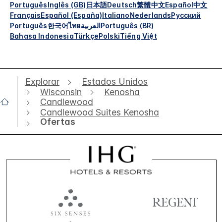
Português
Inglês (GB)
日本語
Deutsch
繁體中文
Español
中文
Français
Español (España)
Italiano
Nederlands
Русский
Português
한국어
ไทย
العربية
Português (BR)
Bahasa Indonesia
Türkçe
Polski
Tiếng Việt
Explorar
Estados Unidos
Wisconsin
Kenosha
Candlewood
Candlewood Suites Kenosha
Ofertas