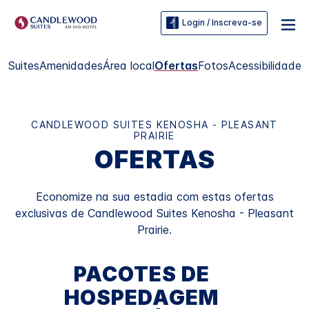
Login / Inscreva-se
Suites
Amenidades
Área local
Ofertas
Fotos
Acessibilidade
CANDLEWOOD SUITES
KENOSHA - PLEASANT
PRAIRIE
OFERTAS
Economize na sua estadia com estas ofertas
exclusivas de
Candlewood Suites
Kenosha - Pleasant
Prairie
.
PACOTES DE
HOSPEDAGEM