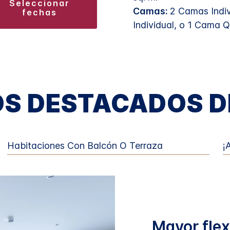
seleccionar
Camas:
2 Camas Indi
fechas
Individual, o 1 Cama 
S DESTACADOS D
Habitaciones Con Balcón O Terraza
¡
Mayor flex