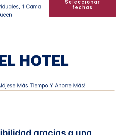
seleccionar
viduales, 1 Cama
fechas
Queen
EL HOTEL
Alójese Más Tiempo Y Ahorre Más!
ibilidad gracias a una