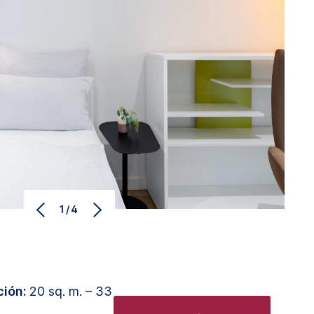
1/4
ción:
20 sq. m. – 33