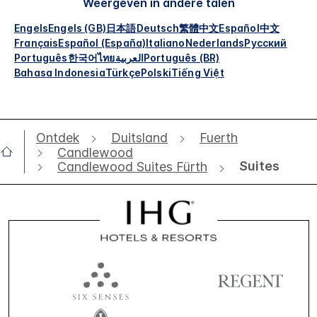
Weergeven in andere talen
Engels
Engels (GB)
日本語
Deutsch
繁體中文
Español
中文
Français
Español (España)
Italiano
Nederlands
Русский
Português
한국어
ไทย
العربية
Português (BR)
Bahasa Indonesia
Türkçe
Polski
Tiếng Việt
Ontdek
Duitsland
Fuerth
Candlewood
Suites
Candlewood Suites Fürth