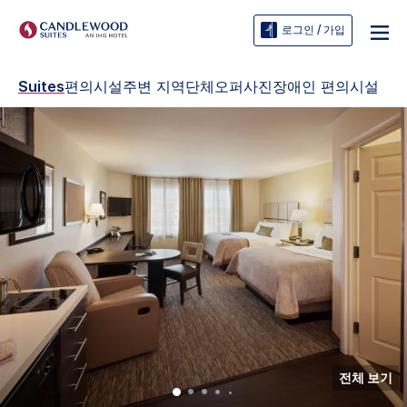
로그인 / 가입
Suites
편의시설
주변 지역
단체
오퍼
사진
장애인 편의시설
전체 보기