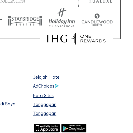
Jelajahi Hotel
AdChoices
Peta Situs
adi Saya
Tanggapan
Tanggapan