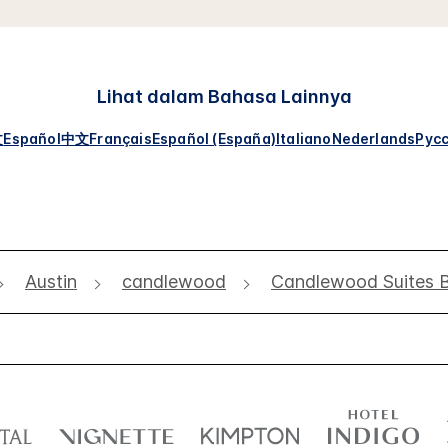
Lihat dalam Bahasa Lainnya
文
Español
中文
Français
Español (España)
Italiano
Nederlands
Рус
Austin
candlewood
Candlewood Suites B