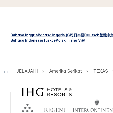
Bahasa Inggris
Bahasa Inggris (GB)
日本語
Deutsch
繁體中
Bahasa Indonesia
Türkçe
Polski
Tiếng Việt
JELAJAHI
Amerika Serikat
TEXAS