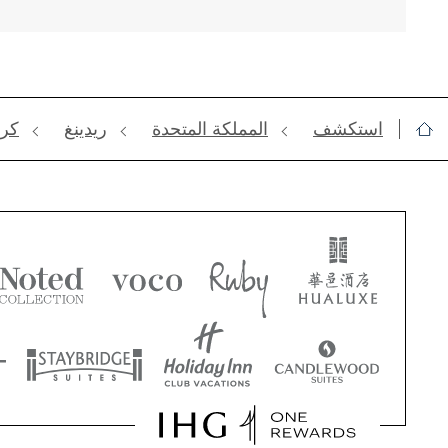
استكشف
‫‫المملكة المتحدة
ريدينغ
‫‫كراو