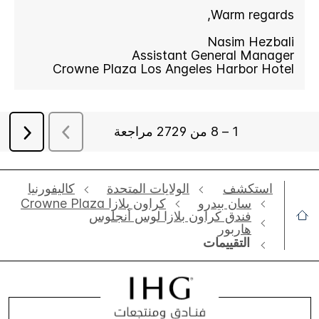
استكشف
الولايات المتحدة
كاليفورنيا
سان بيدرو
‫‫كراون بلازا Crowne Plaza
فندق كراون بلازا لوس أنجلوس
هاربور
التقييمات