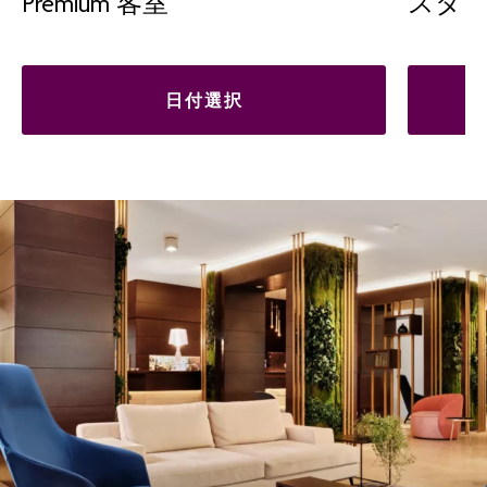
Premium 客室
スタ
日付選択