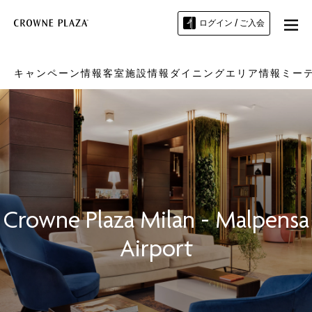
ログイン / ご入会
キャンペーン情報
客室
施設情報
ダイニング
エリア情報
ミー
Crowne Plaza
Milan - Malpensa
Airport