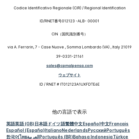
Codice Identificativo Regionale (CIR) / Regional Identification
ID/RNET番号012123 -ALB- 00001
CIN（国民識別番号）
via A. Ferrarin, 7 - Case Nuove , Somma Lombardo (VA) , Italy 21019
39-0331-21161
sales@cpmalpensa.com
ウェブサイト
ID / RNET # IT012123A1UXFDTE6E
他の言語で表示
英語
英語 (GB)
日本語
ドイツ語
繁體中文
Español
中文
Français
Español (España)
Italiano
Nederlands
Русский
Português
한국어
ไทย
العربية
Português (BR)
Bahasa Indonesia
Türkçe