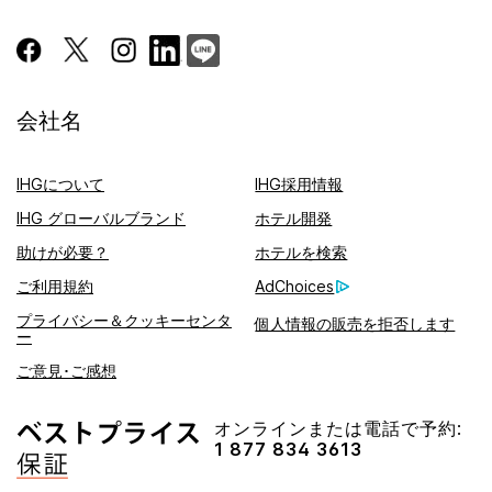
会社名
IHGについて
IHG採用情報
IHG グローバルブランド
ホテル開発
助けが必要？
ホテルを検索
ご利用規約
AdChoices
プライバシー＆クッキーセンタ
個人情報の販売を拒否します
ー
ご意見･ご感想
オンラインまたは電話で予約:
1 877 834 3613