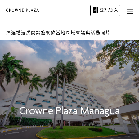
登入 / 加入
臻選禮遇
房間
設施
餐飲
當地區域
會議與活動
照片
Crowne Plaza
Managua