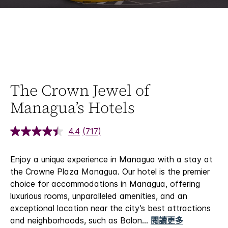
The Crown Jewel of
Managua’s Hotels
4.4
(717)
Enjoy a unique experience in Managua with a stay at
the Crowne Plaza Managua. Our hotel is the premier
choice for accommodations in Managua, offering
luxurious rooms, unparalleled amenities, and an
exceptional location near the city’s best attractions
and neighborhoods, such as Bolon
...
閱讀更多