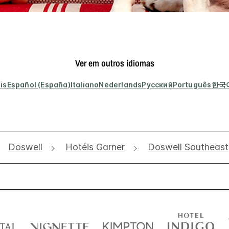
Ver em outros idiomas
is
Español (España)
Italiano
Nederlands
Русский
Português
한국
Doswell
Hotéis Garner
Doswell Southeast