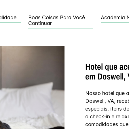
alidade
Boas Coisas Para Você
Academia N
Continuar
Hotel que ac
em Doswell,
Nosso hotel que 
Doswell, VA, rec
especiais, itens d
o check-in e rela
comodidades que 