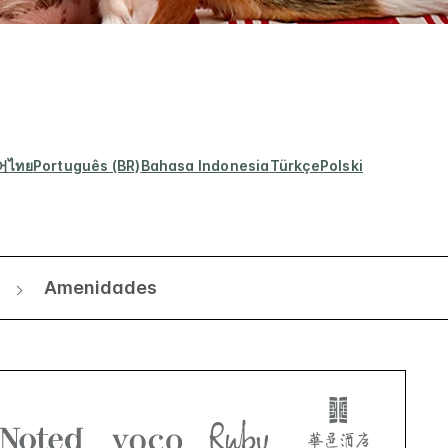
어
ไทย
Português (BR)
Bahasa Indonesia
Türkçe
Polski
Amenidades