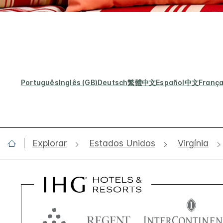
Português
Inglês (GB)
Deutsch
繁體中文
Español
中文
França
Explorar
Estados Unidos
Virgínia