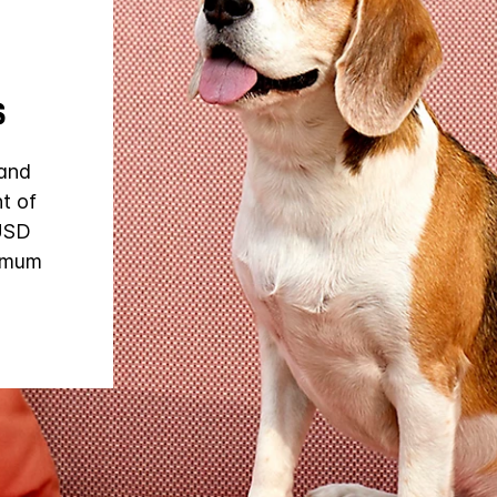
s
 and
t of
 USD
ximum