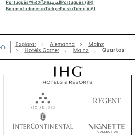
Português
한국어
ไทย
العربية
Português (BR)
Bahasa Indonesia
Türkçe
Polski
Tiếng Việt
Explorar
Alemanha
Mainz
Quartos
Hotéis Garner
Mainz