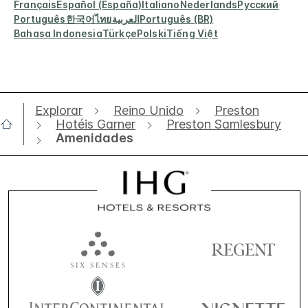
Français
Español (España)
Italiano
Nederlands
Русский
Português
한국어
ไทย
العربية
Português (BR)
Bahasa Indonesia
Türkçe
Polski
Tiếng Việt
Explorar
Reino Unido
Preston
Hotéis Garner
Preston Samlesbury
Amenidades