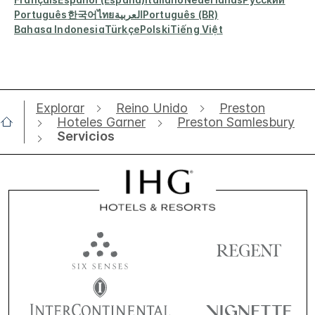
Português
한국어
ไทย
العربية
Português (BR)
Bahasa Indonesia
Türkçe
Polski
Tiếng Việt
Explorar
Reino Unido
Preston
Hoteles Garner
Preston Samlesbury
Servicios