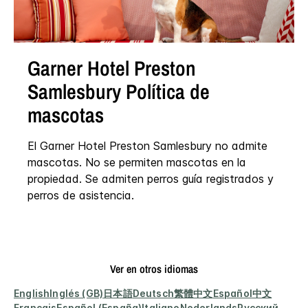
Garner Hotel
Preston
Samlesbury
Política de
mascotas
El Garner Hotel Preston Samlesbury no admite
mascotas. No se permiten mascotas en la
propiedad. Se admiten perros guía registrados y
perros de asistencia.
Ver en otros idiomas
English
Inglés (GB)
日本語
Deutsch
繁體中文
Español
中文
Français
Español (España)
Italiano
Nederlands
Русский