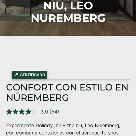
NIU,
LEO
NUREMBERG
CERTIFICADO
CONFORT CON ESTILO EN
NÚREMBERG
3.9
(54)
Lea
54
reseñas.
Experimente Holiday Inn – the niu, Leo Nuremberg,
Enlace
con cómodas conexiones con el aeropuerto y los
en