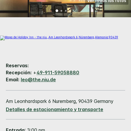
Ver todas las fotos
Reservas:
Recepción:
+
49-911-59058880
Email:
leo@the.niu.de
Am Leonhardspark 6
Nuremberg
,
90439
Germany
Detalles de estacionamiento y transporte
Entrada
: 3:00 pm