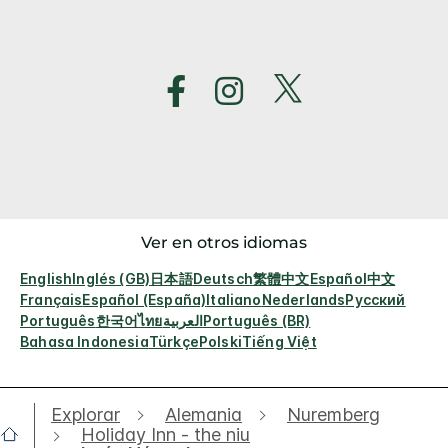
Ver en otros idiomas
English
Inglés (GB)
日本語
Deutsch
繁體中文
Español
中文
Français
Español (España)
Italiano
Nederlands
Русский
Português
한국어
ไทย
العربية
Português (BR)
Bahasa Indonesia
Türkçe
Polski
Tiếng Việt
Explorar
Alemania
Nuremberg
Holiday Inn - the niu