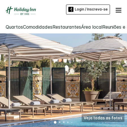
Login / Inscreva-se
Quartos
Comodidades
Restaurantes
Área local
Reuniões e
Veja todas as fotos