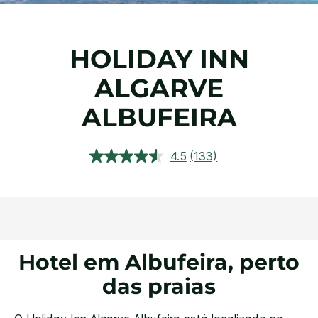
HOLIDAY INN
ALGARVE
ALBUFEIRA
4.5
(133)
Ler
133
avaliações.
Link
abre
na
mesma
página.
Hotel em Albufeira, perto
das praias