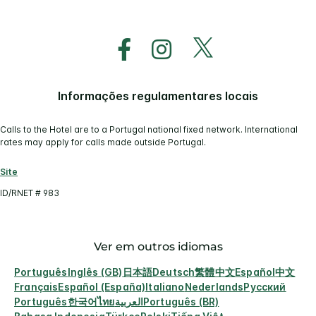
Informações regulamentares locais
Calls to the Hotel are to a Portugal national fixed network. International
rates may apply for calls made outside Portugal.
Site
ID/RNET # 983
Ver em outros idiomas
Português
Inglês (GB)
日本語
Deutsch
繁體中文
Español
中文
Français
Español (España)
Italiano
Nederlands
Русский
Português
한국어
ไทย
العربية
Português (BR)