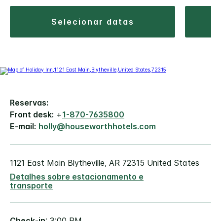
selecionar datas
Reservas:
Front desk:
+
1-870-7635800
E-mail:
holly@houseworthhotels.com
1121 East Main
Blytheville
,
AR
72315
United States
Detalhes sobre estacionamento e
transporte
Check-in
: 3:00 PM