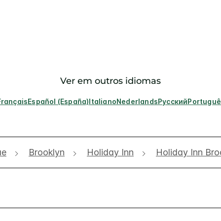
Ver em outros idiomas
Français
Español (España)
Italiano
Nederlands
Русский
Portuguê
ue
Brooklyn
Holiday Inn
Holiday Inn Br