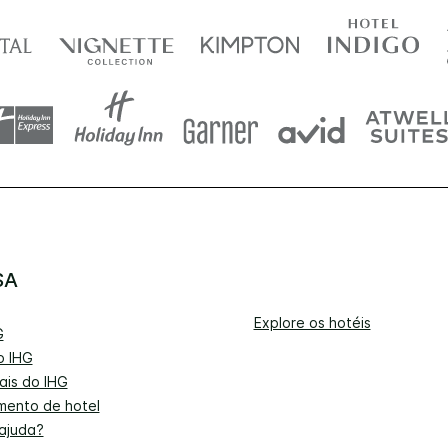
SA
Explore os hotéis
G
o IHG
ais do IHG
mento de hotel
 ajuda?