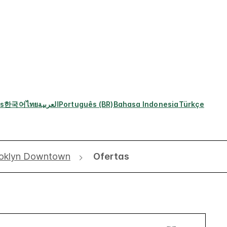
s
한국어
ไทย
العربية
Português (BR)
Bahasa Indonesia
Türkçe
ooklyn Downtown
Ofertas