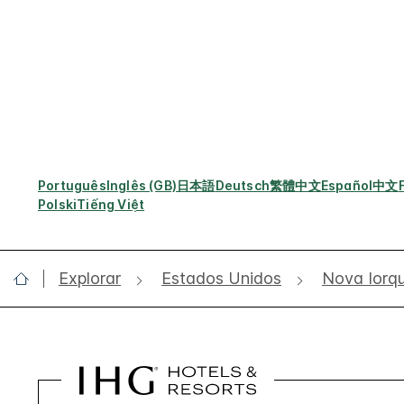
Português
Inglês (GB)
日本語
Deutsch
繁體中文
Español
中文
Polski
Tiếng Việt
Explorar
Estados Unidos
Nova Iorq