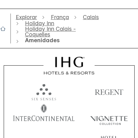
Explorar
França
Calais
Holiday Inn
Holiday Inn Calais -
Coquelles
Amenidades