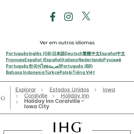
Ver em outros idiomas
Português
Inglês (GB)
日本語
Deutsch
繁體中文
Español
中文
Français
Español (España)
Italiano
Nederlands
Русский
Português
한국어
ไทย
العربية
Português (BR)
Bahasa Indonesia
Türkçe
Polski
Tiếng Việt
Explorar
Estados Unidos
Iowa
Coralville
Holiday Inn
Holiday Inn Coralville –
Iowa City