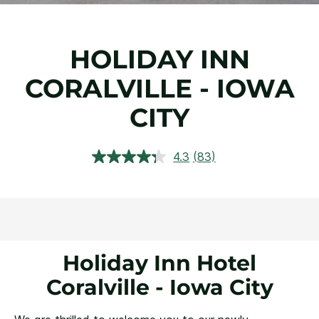
HOLIDAY INN
CORALVILLE - IOWA
CITY
4.3
(83)
Ler
83
avaliações.
Link
abre
na
mesma
página.
Holiday Inn Hotel
Coralville - Iowa City