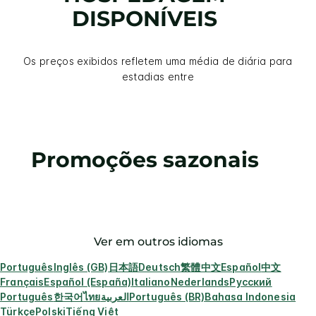
DISPONÍVEIS
Os preços exibidos refletem uma média de diária para
estadias entre
Promoções sazonais
Ver em outros idiomas
Português
Inglês (GB)
日本語
Deutsch
繁體中文
Español
中文
Français
Español (España)
Italiano
Nederlands
Русский
Português
한국어
ไทย
العربية
Português (BR)
Bahasa Indonesia
Türkçe
Polski
Tiếng Việt