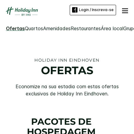
Login / Inscreva-se
Ofertas
Quartos
Amenidades
Restaurantes
Área local
Grup
HOLIDAY INN
EINDHOVEN
OFERTAS
Economize na sua estadia com estas ofertas
exclusivas de
Holiday Inn
Eindhoven
.
PACOTES DE
HOSPEDAGEM