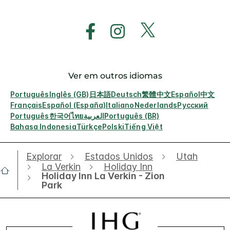
Ver em outros idiomas
Português
Inglês (GB)
日本語
Deutsch
繁體中文
Español
中文
Français
Español (España)
Italiano
Nederlands
Русский
Português
한국어
ไทย
العربية
Português (BR)
Bahasa Indonesia
Türkçe
Polski
Tiếng Việt
Explorar
Estados Unidos
Utah
La Verkin
Holiday Inn
Holiday Inn La Verkin - Zion
Park