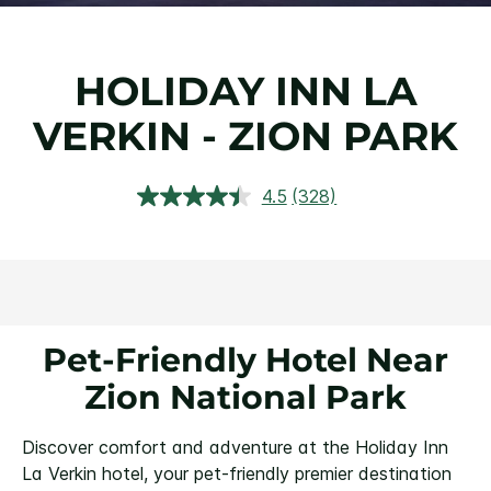
HOLIDAY INN
LA
VERKIN - ZION PARK
4.5
(328)
Ler
328
avaliações.
Link
abre
na
mesma
página.
Pet-Friendly Hotel Near
Zion National Park
Discover comfort and adventure at the Holiday Inn
La Verkin hotel, your pet-friendly premier destination