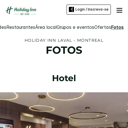
Login / Inscreva-se
des
Restaurantes
Área local
Grupos e eventos
Ofertas
Fotos
HOLIDAY INN
LAVAL - MONTREAL
FOTOS
Hotel