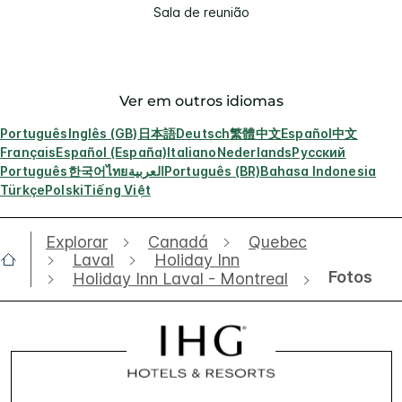
Sala de reunião
Ver em outros idiomas
Português
Inglês (GB)
日本語
Deutsch
繁體中文
Español
中文
Français
Español (España)
Italiano
Nederlands
Русский
Português
한국어
ไทย
العربية
Português (BR)
Bahasa Indonesia
Türkçe
Polski
Tiếng Việt
Explorar
Canadá
Quebec
Laval
Holiday Inn
Fotos
Holiday Inn Laval - Montreal