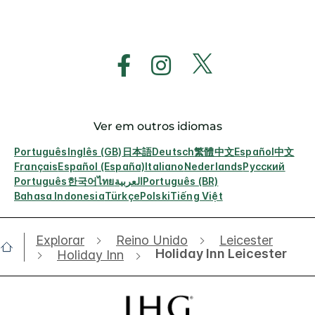
Ver em outros idiomas
Português
Inglês (GB)
日本語
Deutsch
繁體中文
Español
中文
Français
Español (España)
Italiano
Nederlands
Русский
Português
한국어
ไทย
العربية
Português (BR)
Bahasa Indonesia
Türkçe
Polski
Tiếng Việt
Explorar
Reino Unido
Leicester
Holiday Inn Leicester
Holiday Inn