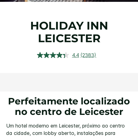
HOLIDAY INN
LEICESTER
4.4
(2383)
Ler
2383
avaliações.
Link
abre
na
mesma
página.
Perfeitamente localizado
no centro de Leicester
Um hotel moderno em Leicester, próximo ao centro
da cidade, com lobby aberto, instalações para