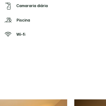
Camararia diária
Piscina
Wi-fi