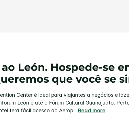
Link
abre
na
mesma
página.
 ao León. Hospede-se e
Queremos que você se si
ntion Center é ideal para viajantes a negócios e laz
forum León e até o Fórum Cultural Guanajuato. Perto
tel terá fácil acesso ao Aerop
...
Read more