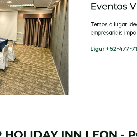
Eventos V
Temos o lugar ide
empresariais impo
Ligar +52-477-
R
HOLIDAY INN
LEON - 