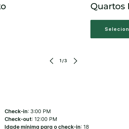
to
Quartos
selecio
1/3
Check-in
: 3:00 PM
Check-out
: 12:00 PM
Idade mínima para o check-in
: 18