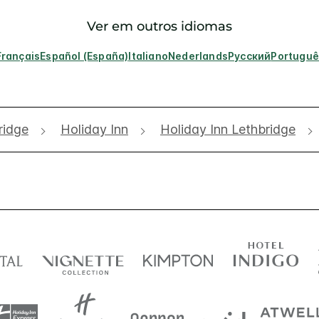
Ver em outros idiomas
Français
Español (España)
Italiano
Nederlands
Русский
Portuguê
ridge
Holiday Inn
Holiday Inn Lethbridge