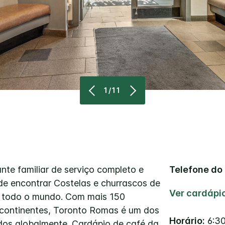
1/11
te familiar de serviço completo e
Telefone do
de encontrar Costelas e churrascos de
Ver cardápi
e todo o mundo. Com mais 150
s continentes, Toronto Romas é um dos
Horário:
6:3
dos globalmente. Cardápio de café da