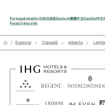
Português
Inglês (GB)
日本語
Deutsch
繁體中文
Español
中文
Polski
Tiếng Việt
Explorar
Canadá
Alberta
Lethb