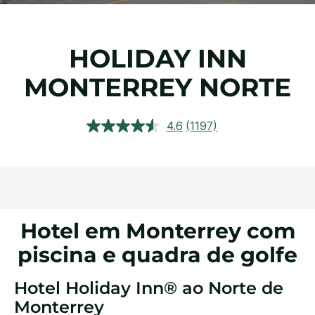
HOLIDAY INN
MONTERREY NORTE
4.6
(1197)
Ler
1197
avaliações.
Link
abre
na
mesma
página.
Hotel em Monterrey com
piscina e quadra de golfe
Hotel Holiday Inn® ao Norte de
Monterrey