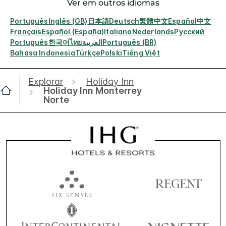
Ver em outros idiomas
Português
Inglês (GB)
日本語
Deutsch
繁體中文
Español
中文
Français
Español (España)
Italiano
Nederlands
Русский
Português
한국어
ไทย
العربية
Português (BR)
Bahasa Indonesia
Türkçe
Polski
Tiếng Việt
Explorar
Holiday Inn
Holiday Inn Monterrey
Norte