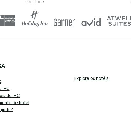
SA
Explore os hotéis
G
o IHG
ais do IHG
mento de hotel
 ajuda?