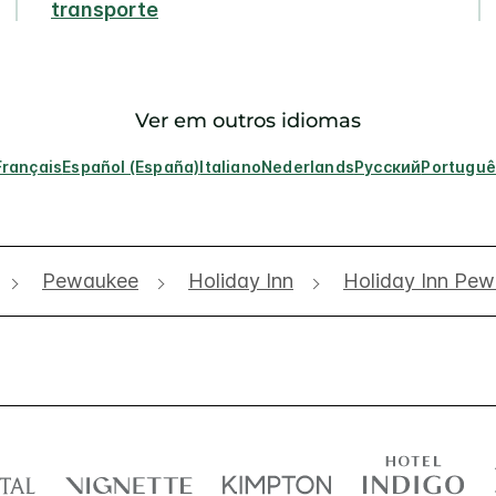
transporte
Ver em outros idiomas
Français
Español (España)
Italiano
Nederlands
Русский
Portuguê
Pewaukee
Holiday Inn
Holiday Inn Pe