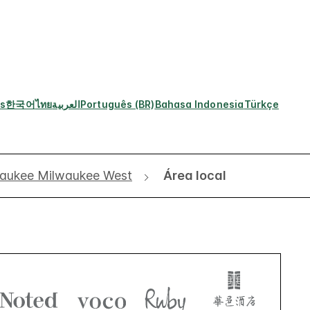
s
한국어
ไทย
العربية
Português (BR)
Bahasa Indonesia
Türkçe
waukee Milwaukee West
Área local