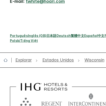
E-mail:
twhite@hoari.com
Português
Inglês (GB)
日本語
Deutsch
繁體中文
Español
中文
Polski
Tiếng Việt
Explorar
Estados Unidos
Wisconsin