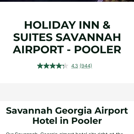
HOLIDAY INN &
SUITES
SAVANNAH
AIRPORT - POOLER
4.3
(944)
Ler
944
avaliações.
Link
abre
na
mesma
página.
Savannah Georgia Airport
Hotel in Pooler