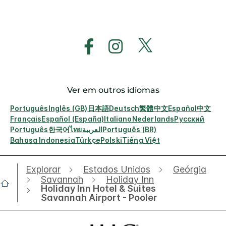
Ver em outros idiomas
Português
Inglês (GB)
日本語
Deutsch
繁體中文
Español
中文
Français
Español (España)
Italiano
Nederlands
Русский
Português
한국어
ไทย
العربية
Português (BR)
Bahasa Indonesia
Türkçe
Polski
Tiếng Việt
Explorar
Estados Unidos
Geórgia
Savannah
Holiday Inn
Holiday Inn Hotel & Suites
Savannah Airport - Pooler