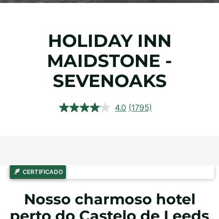
HOLIDAY INN
MAIDSTONE -
SEVENOAKS
4.0
(1795)
Ler
1795
avaliações.
Link
abre
na
mesma
página.
CERTIFICADO
Nosso charmoso hotel
perto do Castelo de Leeds