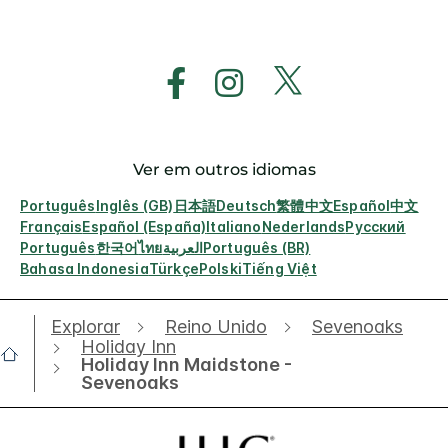
Ver em outros idiomas
Português
Inglês (GB)
日本語
Deutsch
繁體中文
Español
中文
Français
Español (España)
Italiano
Nederlands
Русский
Português
한국어
ไทย
العربية
Português (BR)
Bahasa Indonesia
Türkçe
Polski
Tiếng Việt
Explorar
Reino Unido
Sevenoaks
Holiday Inn
Holiday Inn Maidstone -
Sevenoaks