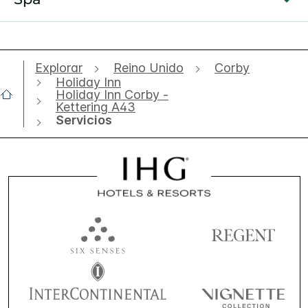
Explorar
Reino Unido
Corby
Holiday Inn
Holiday Inn Corby -
Kettering A43
Servicios