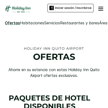
Iniciar sesión / Inscribirse
Ofertas
Habitaciones
Servicios
Restaurantes y bares
Área
HOLIDAY INN
QUITO AIRPORT
OFERTAS
Ahorre en su estancia con estas
Holiday Inn
Quito
Airport
ofertas exclusivas.
PAQUETES DE HOTEL
DISPONIBLES