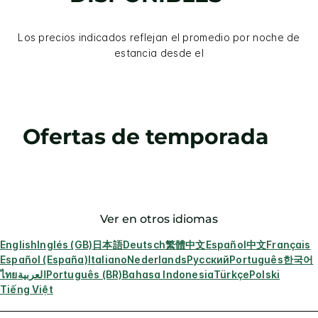
Los precios indicados reflejan el promedio por noche de
estancia desde el
Ofertas de temporada
Ver en otros idiomas
English
Inglés (GB)
日本語
Deutsch
繁體中文
Español
中文
Français
Español (España)
Italiano
Nederlands
Русский
Português
한국어
ไทย
العربية
Português (BR)
Bahasa Indonesia
Türkçe
Polski
Tiếng Việt